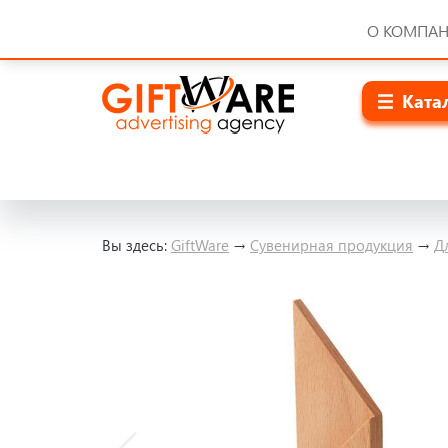
О КОМПА
Ката
Вы здесь:
GiftWare
→
Сувенирная продукция
→
Д