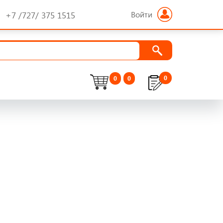
Войти
+7 /727/ 375 1515
0
0
0