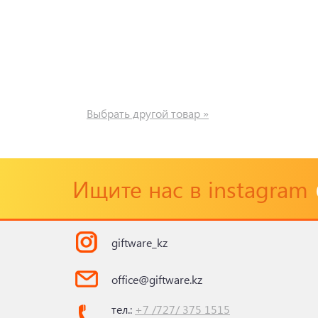
Выбрать другой товар »
Ищите нас в instagram
giftware_kz
office@giftware.kz
тел.:
+7 /727/ 375 1515