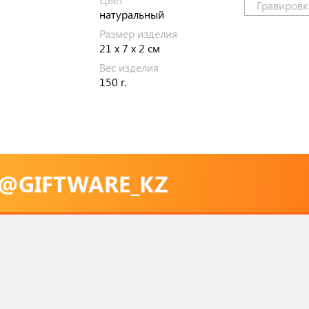
Гравировк
натуральный
Размер изделия
21 x 7 x 2 см
Вес изделия
150 г.
@GIFTWARE_KZ