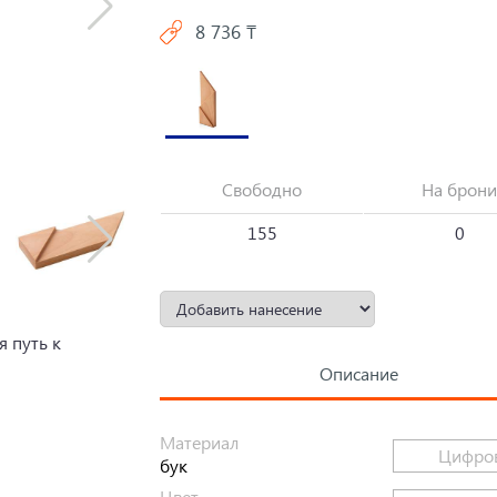
8 736 ₸
Свободно
На брони
155
0
 путь к
Описание
Материал
Цифров
бук
Цвет