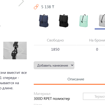
5 138 ₸
Свободно
На брони
1850
0
зни вместит все
1 спереди -
Описание
рывается на
о длине.
Материал
Термо
300D RPET полиэстер
Цвет