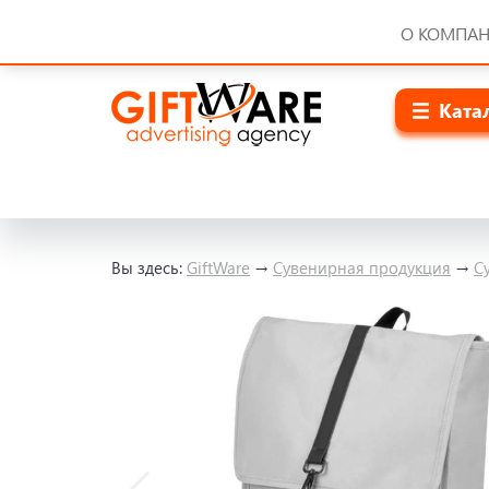
О КОМПА
Ката
Вы здесь:
GiftWare
→
Сувенирная продукция
→
С