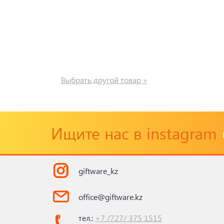
Выбрать другой товар »
Ищите нас в instagram
giftware_kz
office@giftware.kz
тел.:
+7 /727/ 375 1515