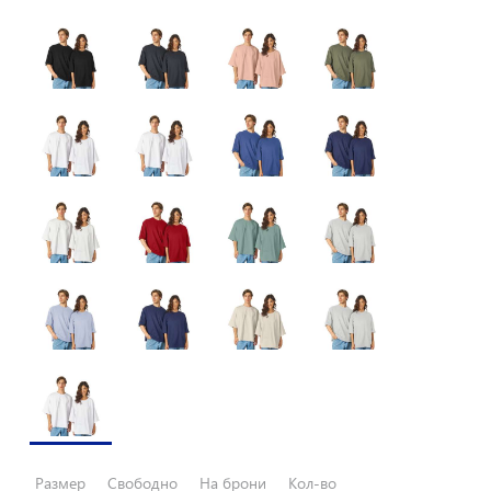
Размер
Свободно
На брони
Кол-во