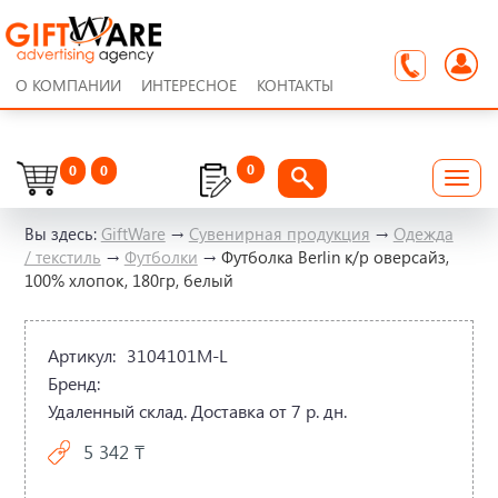
О КОМПАНИИ
ИНТЕРЕСНОЕ
КОНТАКТЫ
0
0
0
Вы здесь:
GiftWare
→
Сувенирная продукция
→
Одежда
/ текстиль
→
Футболки
→
Футболка Berlin к/р оверсайз,
100% хлопок, 180гр, белый
Артикул:
3104101M-L
Бренд:
Удаленный склад. Доставка от 7 р. дн.
5 342 ₸