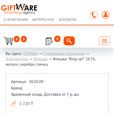
О КОМПАНИИ
ИНТЕРЕСНОЕ
КОНТАКТЫ
0
0
0
Вы здесь:
GiftWare
→
Сувенирная продукция
→
Электроника
→
Флешки
→
Флешка "Ring rail" 16 Гб,
металл, серебро глянец
Артикул:
3020.09
Бренд:
Удаленный склад. Доставка от 7 р. дн.
3 720 ₸