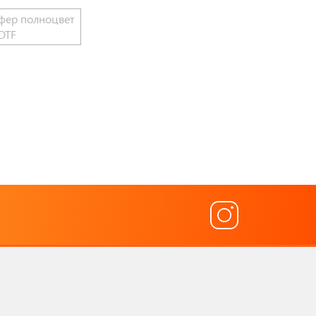
фер полноцвет
DTF