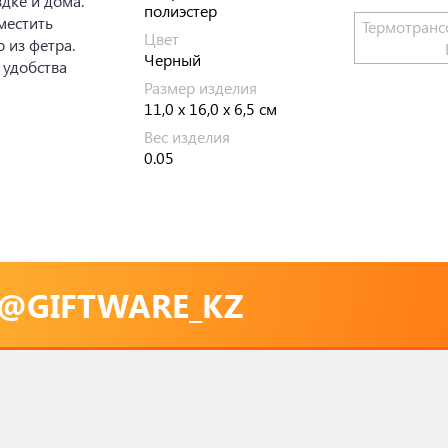
дке и дома.
полиэстер
местить
Термотранс
Цвет
 из фетра.
Черный
 удобства
Размер изделия
11,0 х 16,0 х 6,5 см
Вес изделия
0.05
@GIFTWARE_KZ