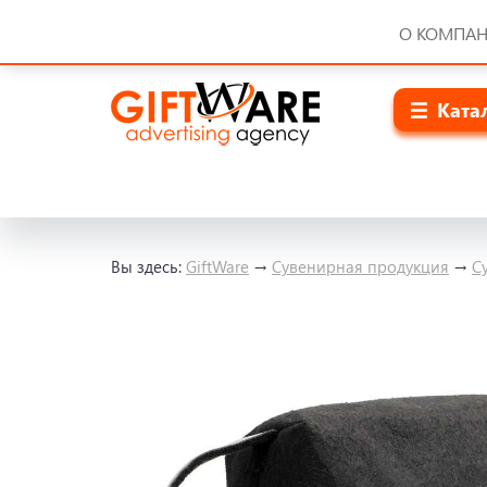
О КОМПА
Ката
Вы здесь:
GiftWare
→
Сувенирная продукция
→
С