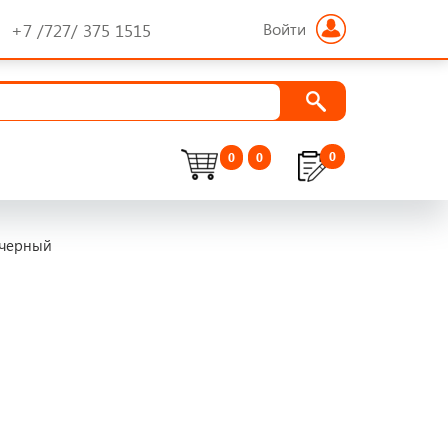
Войти
+7 /727/ 375 1515
0
0
0
 черный