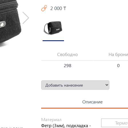
2 000 ₸
Свободно
На брони
298
0
Описание
Материал
Термо
Фетр (3мм), подкладка -