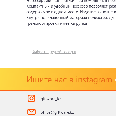
Несессер Авиньон – отличный помощник в поез
Компактный и удобный несессер позволяет раз
содержимое в одном месте. Изделие выполнено
Внутри подкладочный материал полиэстер. Для
транспортировки имеется ручка
Выбрать другой товар »
Ищите нас в instagram
giftware_kz
office@giftware.kz