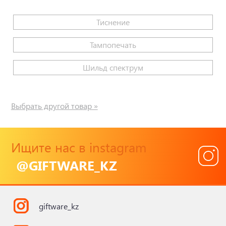
Тиснение
Тампопечать
Шильд спектрум
Выбрать другой товар »
Ищите нас в instagram
@GIFTWARE_KZ
giftware_kz