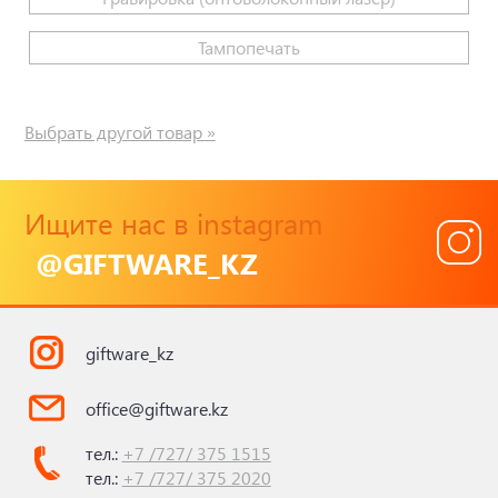
Тампопечать
Выбрать другой товар »
Ищите нас в instagram
@GIFTWARE_KZ
giftware_kz
office@giftware.kz
тел.:
+7 /727/ 375 1515
тел.:
+7 /727/ 375 2020