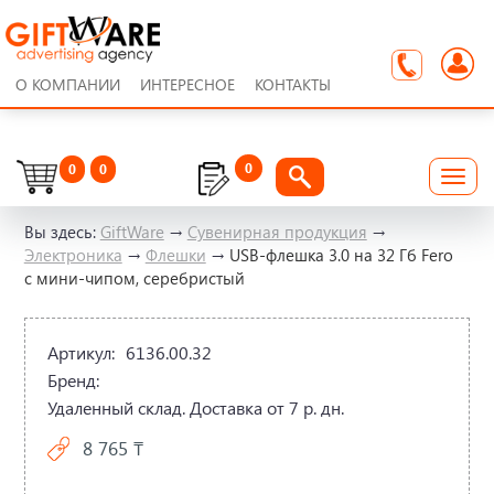
О КОМПАНИИ
ИНТЕРЕСНОЕ
КОНТАКТЫ
0
0
0
Вы здесь:
GiftWare
→
Сувенирная продукция
→
Электроника
→
Флешки
→
USB-флешка 3.0 на 32 Гб Fero
с мини-чипом, серебристый
Артикул:
6136.00.32
Бренд:
Удаленный склад. Доставка от 7 р. дн.
8 765 ₸