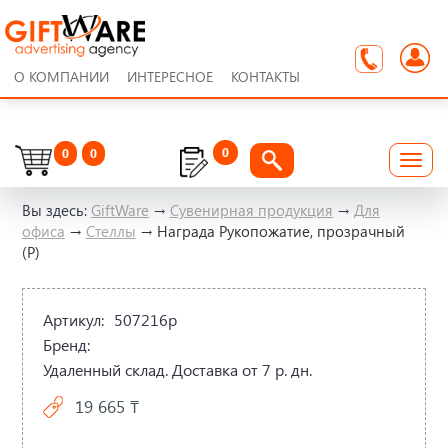
О КОМПАНИИ
ИНТЕРЕСНОЕ
КОНТАКТЫ
0
0
0
Вы здесь:
GiftWare
→
Сувенирная продукция
→
Для
офиса
→
Стеллы
→
Награда Рукопожатие, прозрачный
(Р)
Артикул:
507216p
Бренд:
Удаленный склад. Доставка от 7 р. дн.
19 665 ₸