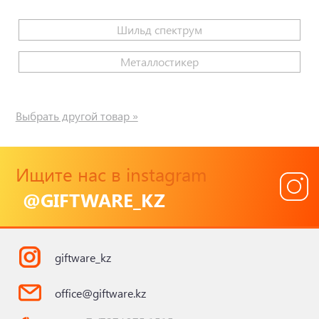
Шильд спектрум
Металлостикер
Выбрать другой товар »
Ищите нас в instagram
@GIFTWARE_KZ
giftware_kz
office@giftware.kz